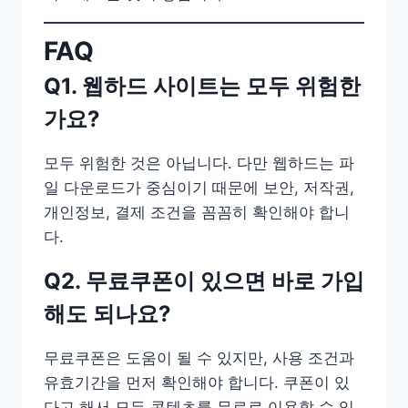
FAQ
Q1. 웹하드 사이트는 모두 위험한
가요?
모두 위험한 것은 아닙니다. 다만 웹하드는 파
일 다운로드가 중심이기 때문에 보안, 저작권,
개인정보, 결제 조건을 꼼꼼히 확인해야 합니
다.
Q2. 무료쿠폰이 있으면 바로 가입
해도 되나요?
무료쿠폰은 도움이 될 수 있지만, 사용 조건과
유효기간을 먼저 확인해야 합니다. 쿠폰이 있
다고 해서 모든 콘텐츠를 무료로 이용할 수 있