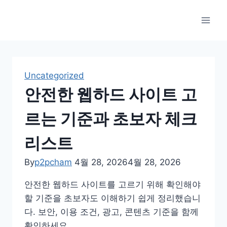
Skip
to
content
Uncategorized
안전한 웹하드 사이트 고
르는 기준과 초보자 체크
리스트
By
p2pcham
4월 28, 2026
4월 28, 2026
안전한 웹하드 사이트를 고르기 위해 확인해야
할 기준을 초보자도 이해하기 쉽게 정리했습니
다. 보안, 이용 조건, 광고, 콘텐츠 기준을 함께
확인하세요.