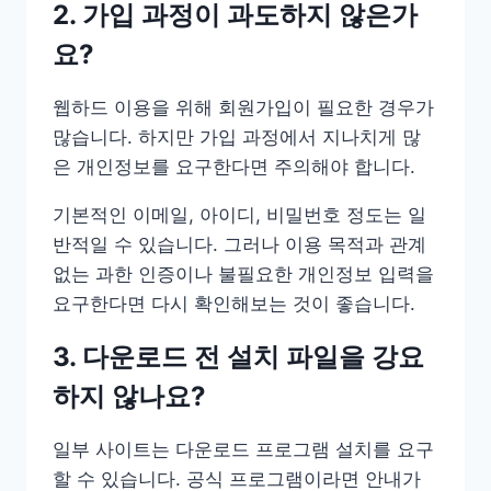
2. 가입 과정이 과도하지 않은가
요?
웹하드 이용을 위해 회원가입이 필요한 경우가
많습니다. 하지만 가입 과정에서 지나치게 많
은 개인정보를 요구한다면 주의해야 합니다.
기본적인 이메일, 아이디, 비밀번호 정도는 일
반적일 수 있습니다. 그러나 이용 목적과 관계
없는 과한 인증이나 불필요한 개인정보 입력을
요구한다면 다시 확인해보는 것이 좋습니다.
3. 다운로드 전 설치 파일을 강요
하지 않나요?
일부 사이트는 다운로드 프로그램 설치를 요구
할 수 있습니다. 공식 프로그램이라면 안내가