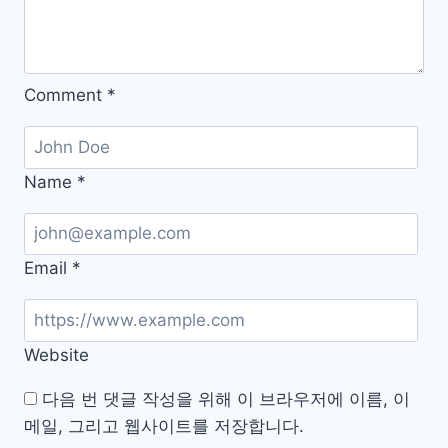
사
이
트
Comment
*
의
차
이
점
Name
*
정
리
Email
*
Website
다음 번 댓글 작성을 위해 이 브라우저에 이름, 이
메일, 그리고 웹사이트를 저장합니다.