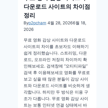
드
다운로드 사이트의 차이점
사
이
정리
트
By
p2pcham
4월 28, 2026
6월 18,
추
2026
천
글
무료 영화 감상 사이트와 다운로드
에
사이트의 차이를 초보자도 이해하기
서
쉽게 정리했습니다. 스트리밍, 다운
광
로드, 오프라인 저장의 차이까지 확
고
인해보세요. 검색창에 “오티티파일”
성
검색 후 이용해보세요 영화를 무료로
문
보고 싶을 때 많은 분들이 감상 사이
구
트와 다운로드 사이트를 비슷하게 생
구
각합니다. 하지만 두 방식은 이용 구
별
조가 다릅니다. 무료 영화 감상 사이
하
트는 보통 인터넷 연결 상태에서 바