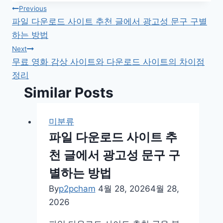
글
Previous
파일 다운로드 사이트 추천 글에서 광고성 문구 구별
탐
하는 방법
색
Next
무료 영화 감상 사이트와 다운로드 사이트의 차이점
정리
Similar Posts
미분류
파일 다운로드 사이트 추
천 글에서 광고성 문구 구
별하는 방법
By
p2pcham
4월 28, 2026
4월 28,
2026